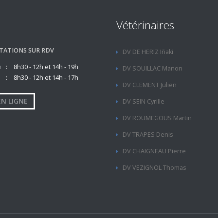
Vétérinaires
TATIONS SUR RDV
DV DE HERIZ Iñaki
n
8h30 - 12h et 14h - 19h
DV SOUILLAC Manon
8h30 - 12h et 14h - 17h
DV CLEMENT Julien
EN LIGNE
DV SEIN Cyrille
DV ROUMEGOUS Martin
DV TRAPES Denis
DV CHAIGNEAU Pierre
DV VEZIGNOL Thomas