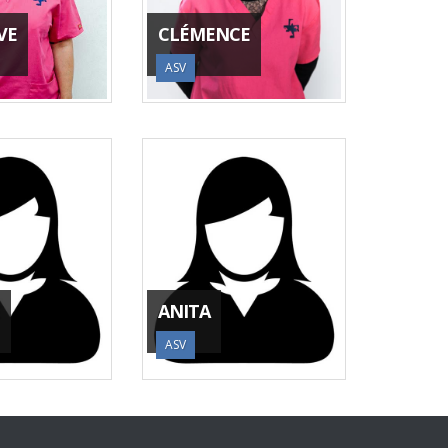
VE
CLÉMENCE
ASV
ANITA
ASV