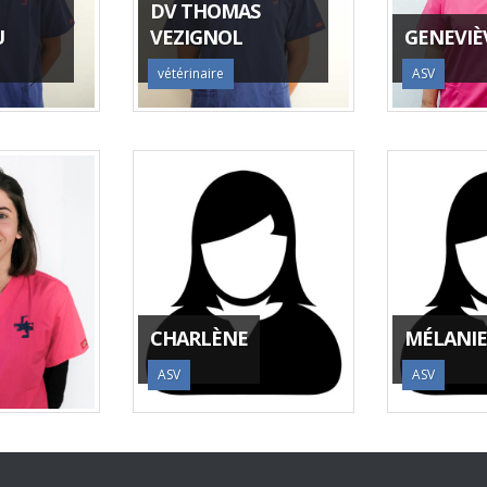
DV THOMAS
U
VEZIGNOL
GENEVIÈ
vétérinaire
ASV
CHARLÈNE
MÉLANIE
ASV
ASV