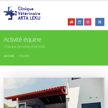
Activité équine
Chevaux de rente et de loisir
ACCUEIL
EQUINE